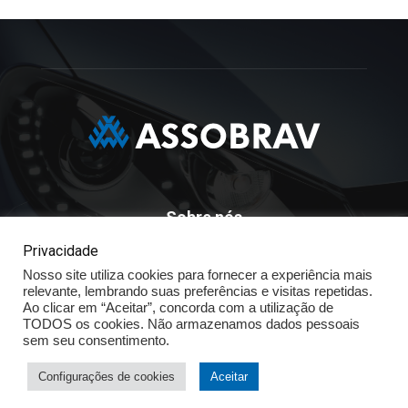
Sobre nós
Privacidade
ASSOBRAV - Associação Brasileira Dos Distribuidores
Volkswagen
Nosso site utiliza cookies para fornecer a experiência mais
relevante, lembrando suas preferências e visitas repetidas.
Av. José Maria Whitaker n° 603 - Mirandópolis - São Paulo - SP
Ao clicar em “Aceitar”, concorda com a utilização de
- CEP: 04057.900 - Fone: (11) - 5078.5400
TODOS os cookies. Não armazenamos dados pessoais
sem seu consentimento.
Política de Privacidade
Configurações de cookies
Aceitar
© ASSOBRAV 2025 - Todos os direitos reservados