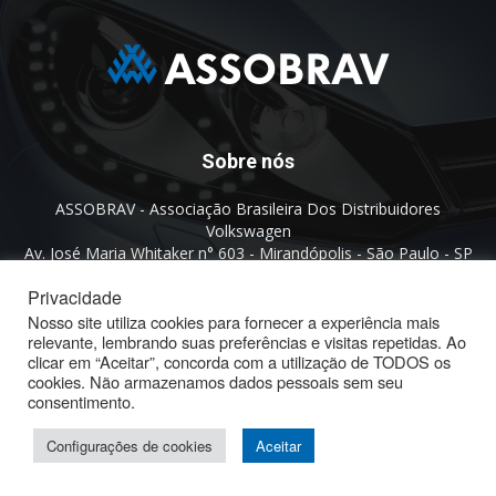
Sobre nós
ASSOBRAV - Associação Brasileira Dos Distribuidores
Volkswagen
Av. José Maria Whitaker n° 603 - Mirandópolis - São Paulo - SP
- CEP: 04057.900 - Fone: (11) - 5078.5400
Privacidade
Nosso site utiliza cookies para fornecer a experiência mais
Política de Privacidade
relevante, lembrando suas preferências e visitas repetidas. Ao
clicar em “Aceitar”, concorda com a utilização de TODOS os
© ASSOBRAV 2025 - Todos os direitos reservados
cookies. Não armazenamos dados pessoais sem seu
consentimento.
Configurações de cookies
Aceitar