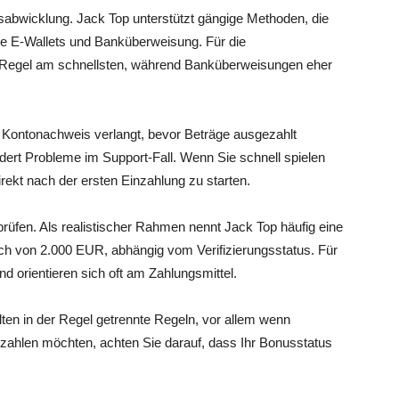
sabwicklung. Jack Top unterstützt gängige Methoden, die
gige E-Wallets und Banküberweisung. Für die
der Regel am schnellsten, während Banküberweisungen eher
d Kontonachweis verlangt, bevor Beträge ausgezahlt
ndert Probleme im Support-Fall. Wenn Sie schnell spielen
direkt nach der ersten Einzahlung zu starten.
 prüfen. Als realistischer Rahmen nennt Jack Top häufig eine
h von 2.000 EUR, abhängig vom Verifizierungsstatus. Für
d orientieren sich oft am Zahlungsmittel.
ten in der Regel getrennte Regeln, vor allem wenn
szahlen möchten, achten Sie darauf, dass Ihr Bonusstatus