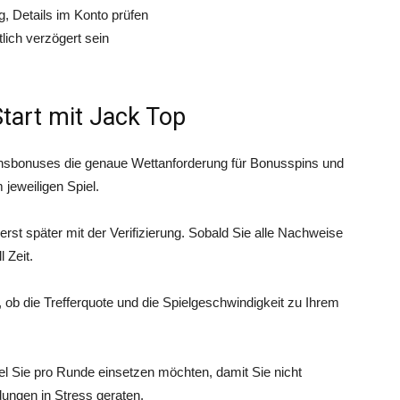
g, Details im Konto prüfen
lich verzögert sein
Start mit Jack Top
nsbonuses die genaue Wettanforderung für Bonusspins und
jeweiligen Spiel.
erst später mit der Verifizierung. Sobald Sie alle Nachweise
 Zeit.
, ob die Trefferquote und die Spielgeschwindigkeit zu Ihrem
viel Sie pro Runde einsetzen möchten, damit Sie nicht
ungen in Stress geraten.