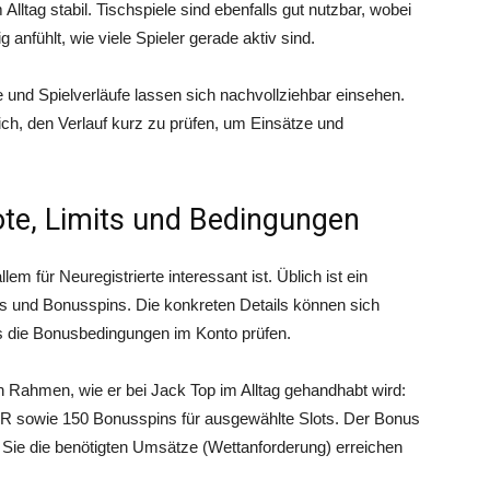
Alltag stabil. Tischspiele sind ebenfalls gut nutzbar, wobei
anfühlt, wie viele Spieler gerade aktiv sind.
ne und Spielverläufe lassen sich nachvollziehbar einsehen.
ch, den Verlauf kurz zu prüfen, um Einsätze und
ote, Limits und Bedingungen
lem für Neuregistrierte interessant ist. Üblich ist ein
 und Bonusspins. Die konkreten Details können sich
ts die Bonusbedingungen im Konto prüfen.
en Rahmen, wie er bei Jack Top im Alltag gehandhabt wird:
R sowie 150 Bonusspins für ausgewählte Slots. Der Bonus
er Sie die benötigten Umsätze (Wettanforderung) erreichen