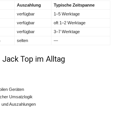
Auszahlung
Typische Zeitspanne
verfügbar
1–5 Werktage
verfügbar
oft 1–2 Werktage
verfügbar
3–7 Werktage
n
selten
—
n Jack Top im Alltag
bilen Geräten
ischer Umsatzlogik
- und Auszahlungen