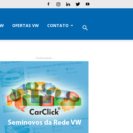
VW
OFERTAS VW
CONTATO
- Publicidade -