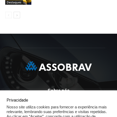
Destaques
Sobre nós
Privacidade
ASSOBRAV - Associação Brasileira Dos Distribuidores
Volkswagen
Nosso site utiliza cookies para fornecer a experiência mais
relevante, lembrando suas preferências e visitas repetidas.
Av. José Maria Whitaker n° 603 - Mirandópolis - São Paulo - SP
Ao clicar em “Aceitar”, concorda com a utilização de