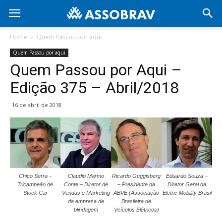
Home
Quem Passou por aqui
Quem Passou por aqui
Quem Passou por Aqui –
Edição 375 – Abril/2018
16 de abril de 2018
Chico Serra –
Claudio Marmo
Ricardo Guggisberg
Eduardo Souza –
Tricampeão de
Conte – Diretor de
– Presidente da
Diretor Geral da
Stock Car
Vendas e Marketing
ABVE (Associação
Eletric Mobility Brasil
da empresa de
Brasileira de
blindagem
Veículos Elétricos)