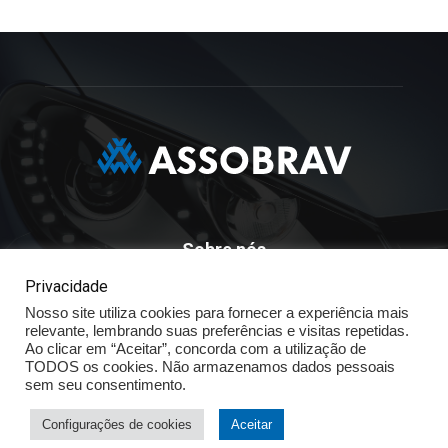
Sobre nós
Privacidade
ASSOBRAV - Associação Brasileira Dos Distribuidores
Nosso site utiliza cookies para fornecer a experiência mais
Volkswagen
relevante, lembrando suas preferências e visitas repetidas.
Av. José Maria Whitaker n° 603 - Mirandópolis - São Paulo - SP
Ao clicar em “Aceitar”, concorda com a utilização de
- CEP: 04057.900 - Fone: (11) - 5078.5400
TODOS os cookies. Não armazenamos dados pessoais
sem seu consentimento.
Política de Privacidade
Configurações de cookies
Aceitar
© ASSOBRAV 2025 - Todos os direitos reservados