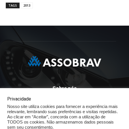
TAGS
2013
Sobre nós
Privacidade
ASSOBRAV - Associação Brasileira Dos Distribuidores
Nosso site utiliza cookies para fornecer a experiência mais
Volkswagen
relevante, lembrando suas preferências e visitas repetidas.
Av. José Maria Whitaker n° 603 - Mirandópolis - São Paulo - SP
Ao clicar em “Aceitar”, concorda com a utilização de
- CEP: 04057.900 - Fone: (11) - 5078.5400
TODOS os cookies. Não armazenamos dados pessoais
sem seu consentimento.