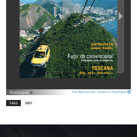
This flipbook was created in FlowPaper
TAGS
2007