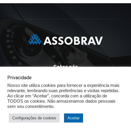
Sobre nós
Privacidade
ASSOBRAV - Associação Brasileira Dos Distribuidores
Nosso site utiliza cookies para fornecer a experiência mais
Volkswagen
relevante, lembrando suas preferências e visitas repetidas.
Av. José Maria Whitaker n° 603 - Mirandópolis - São Paulo - SP
Ao clicar em “Aceitar”, concorda com a utilização de
- CEP: 04057.900 - Fone: (11) - 5078.5400
TODOS os cookies. Não armazenamos dados pessoais
sem seu consentimento.
Política de Privacidade
Configurações de cookies
Aceitar
© ASSOBRAV 2025 - Todos os direitos reservados