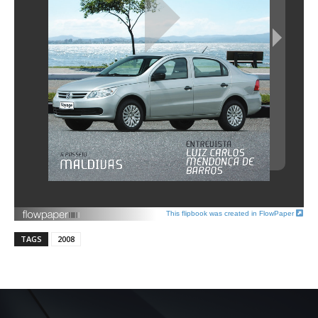
This flipbook was created in FlowPaper
TAGS
2008