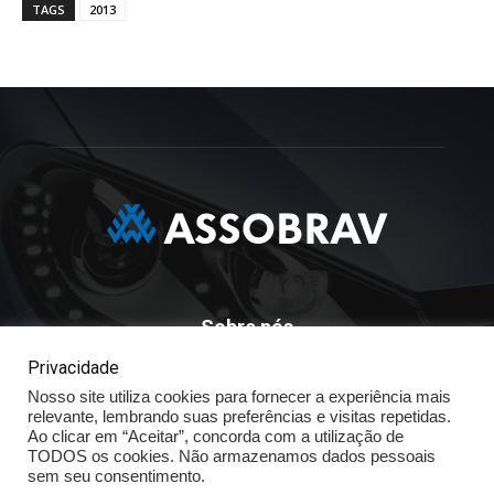
TAGS
2013
Sobre nós
Privacidade
ASSOBRAV - Associação Brasileira Dos Distribuidores
Nosso site utiliza cookies para fornecer a experiência mais
Volkswagen
relevante, lembrando suas preferências e visitas repetidas.
Av. José Maria Whitaker n° 603 - Mirandópolis - São Paulo - SP
Ao clicar em “Aceitar”, concorda com a utilização de
- CEP: 04057.900 - Fone: (11) - 5078.5400
TODOS os cookies. Não armazenamos dados pessoais
sem seu consentimento.