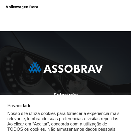
Volkswagen Bora
Sobre nós
Privacidade
ASSOBRAV - Associação Brasileira Dos Distribuidores
Nosso site utiliza cookies para fornecer a experiência mais
Volkswagen
relevante, lembrando suas preferências e visitas repetidas.
Av. José Maria Whitaker n° 603 - Mirandópolis - São Paulo - SP
Ao clicar em “Aceitar”, concorda com a utilização de
- CEP: 04057.900 - Fone: (11) - 5078.5400
TODOS os cookies. Não armazenamos dados pessoais