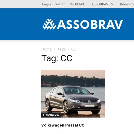
Login Intranet
WEBMAIL
ASSOBRAV TV
Revista
Asso
Home
Tags
CC
Tag: CC
Galeria VW
Volkswagen Passat CC