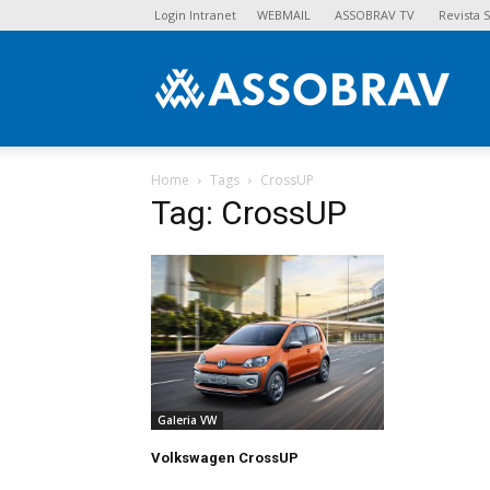
Login Intranet
WEBMAIL
ASSOBRAV TV
Revista
Asso
Home
Tags
CrossUP
Tag: CrossUP
Galeria VW
Volkswagen CrossUP