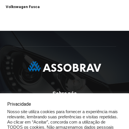
Volkswagen Fusca
Sobre nós
Privacidade
ASSOBRAV - Associação Brasileira Dos Distribuidores
Nosso site utiliza cookies para fornecer a experiência mais
Volkswagen
relevante, lembrando suas preferências e visitas repetidas.
Av. José Maria Whitaker n° 603 - Mirandópolis - São Paulo - SP
Ao clicar em “Aceitar”, concorda com a utilização de
- CEP: 04057.900 - Fone: (11) - 5078.5400
TODOS os cookies. Não armazenamos dados pessoais