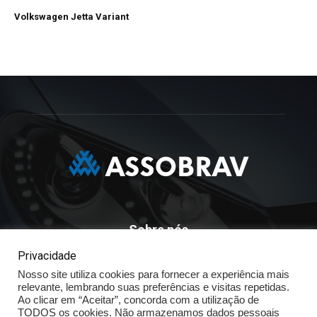
Volkswagen Jetta Variant
Sobre nós
Privacidade
ASSOBRAV - Associação Brasileira Dos Distribuidores
Nosso site utiliza cookies para fornecer a experiência mais
Volkswagen
relevante, lembrando suas preferências e visitas repetidas.
Av. José Maria Whitaker n° 603 - Mirandópolis - São Paulo - SP
Ao clicar em “Aceitar”, concorda com a utilização de
- CEP: 04057.900 - Fone: (11) - 5078.5400
TODOS os cookies. Não armazenamos dados pessoais