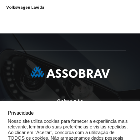
Volkswagen Lavida
Sobre nós
Privacidade
ASSOBRAV - Associação Brasileira Dos Distribuidores
Nosso site utiliza cookies para fornecer a experiência mais
Volkswagen
relevante, lembrando suas preferências e visitas repetidas.
Av. José Maria Whitaker n° 603 - Mirandópolis - São Paulo - SP
Ao clicar em “Aceitar”, concorda com a utilização de
- CEP: 04057.900 - Fone: (11) - 5078.5400
TODOS os cookies. Não armazenamos dados pessoais