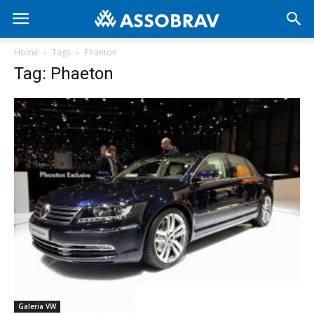
Home
Tags
Phaeton
Tag: Phaeton
Galeria VW