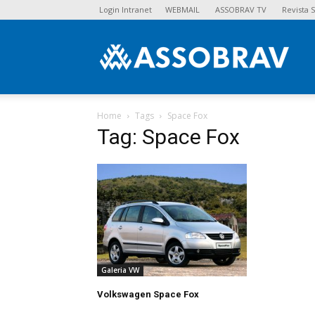
Login Intranet
WEBMAIL
ASSOBRAV TV
Revista
Asso
Home
Tags
Space Fox
Tag: Space Fox
Galeria VW
Volkswagen Space Fox