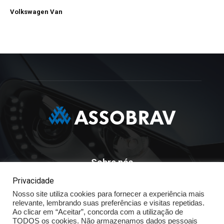
Volkswagen Van
Sobre nós
Privacidade
ASSOBRAV - Associação Brasileira Dos Distribuidores
Nosso site utiliza cookies para fornecer a experiência mais
Volkswagen
relevante, lembrando suas preferências e visitas repetidas.
Av. José Maria Whitaker n° 603 - Mirandópolis - São Paulo - SP
Ao clicar em “Aceitar”, concorda com a utilização de
- CEP: 04057.900 - Fone: (11) - 5078.5400
TODOS os cookies. Não armazenamos dados pessoais