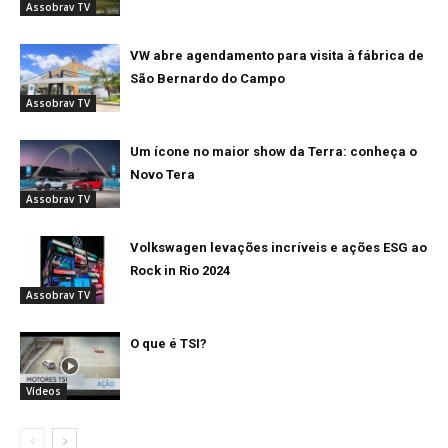
Assobrav TV
VW abre agendamento para visita à fábrica de
São Bernardo do Campo
Assobrav TV
Um ícone no maior show da Terra: conheça o
Novo Tera
Assobrav TV
Volkswagen levações incríveis e ações ESG ao
Rock in Rio 2024
Assobrav TV
O que é TSI?
Vídeos