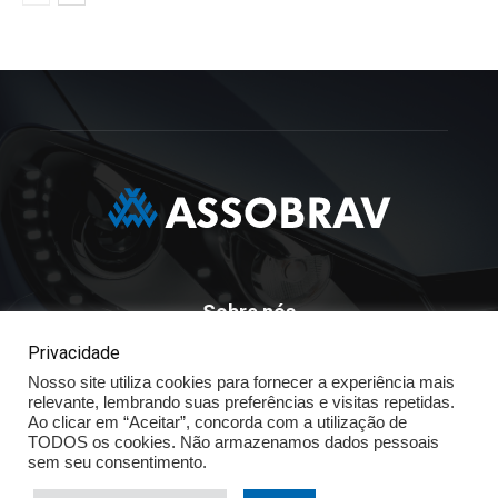
Sobre nós
Privacidade
ASSOBRAV - Associação Brasileira Dos Distribuidores
Volkswagen
Nosso site utiliza cookies para fornecer a experiência mais
relevante, lembrando suas preferências e visitas repetidas.
Av. José Maria Whitaker n° 603 - Mirandópolis - São Paulo - SP
Ao clicar em “Aceitar”, concorda com a utilização de
- CEP: 04057.900 - Fone: (11) - 5078.5400
TODOS os cookies. Não armazenamos dados pessoais
sem seu consentimento.
Política de Privacidade