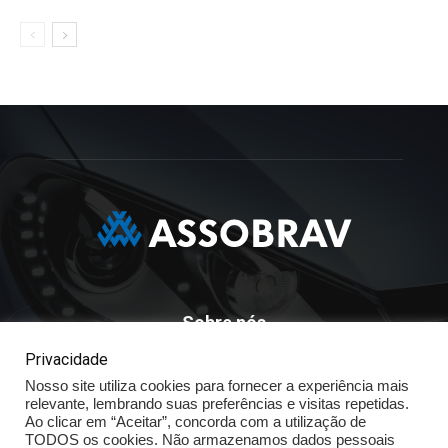
Sobre nós
Privacidade
ASSOBRAV - Associação Brasileira Dos Distribuidores
Volkswagen
Nosso site utiliza cookies para fornecer a experiência mais
relevante, lembrando suas preferências e visitas repetidas.
Av. José Maria Whitaker n° 603 - Mirandópolis - São Paulo - SP
Ao clicar em “Aceitar”, concorda com a utilização de
- CEP: 04057.900 - Fone: (11) - 5078.5400
TODOS os cookies. Não armazenamos dados pessoais