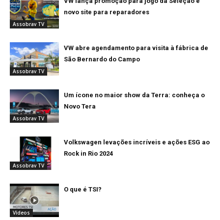
VW lança promoção para jogo da Seleção e
novo site para reparadores
Assobrav TV
VW abre agendamento para visita à fábrica de
São Bernardo do Campo
Assobrav TV
Um ícone no maior show da Terra: conheça o
Novo Tera
Assobrav TV
Volkswagen levações incríveis e ações ESG ao
Rock in Rio 2024
Assobrav TV
O que é TSI?
Vídeos