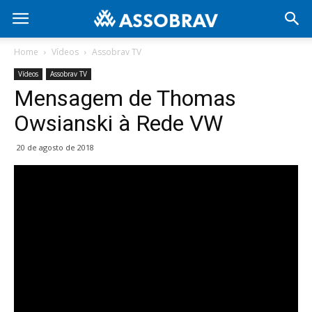
Home
Vídeos
Assobrav TV
Vídeos
Assobrav TV
Mensagem de Thomas
Owsianski à Rede VW
20 de agosto de 2018
Tocador
de
vídeo