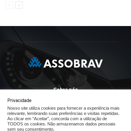
Sobre nós
Privacidade
ASSOBRAV - Associação Brasileira Dos Distribuidores
Nosso site utiliza cookies para fornecer a experiência mais
Volkswagen
relevante, lembrando suas preferências e visitas repetidas.
Av. José Maria Whitaker n° 603 - Mirandópolis - São Paulo - SP
Ao clicar em “Aceitar”, concorda com a utilização de
- CEP: 04057.900 - Fone: (11) - 5078.5400
TODOS os cookies. Não armazenamos dados pessoais
sem seu consentimento.