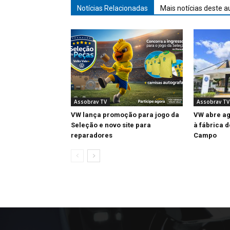
Notícias Relacionadas
Mais notícias deste a
Assobrav TV
Assobrav TV
VW lança promoção para jogo da
VW abre ag
Seleção e novo site para
à fábrica 
reparadores
Campo