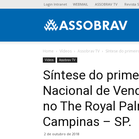
Login Intranet
WEBMAIL
ASSOBRAV TV
Revista
Asso
Home
Vídeos
Assobrav TV
Síntese do primeir
Vídeos
Assobrav TV
Síntese do prime
Nacional de Ven
no The Royal Pa
Campinas – SP.
2 de outubro de 2018