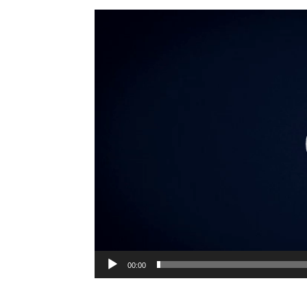
Tocador
de
vídeo
00:00