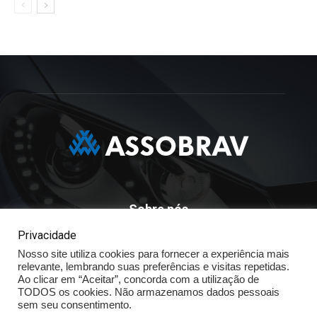
Sobre nós
Privacidade
ASSOBRAV - Associação Brasileira Dos Distribuidores
Volkswagen
Nosso site utiliza cookies para fornecer a experiência mais
relevante, lembrando suas preferências e visitas repetidas.
Av. José Maria Whitaker n° 603 - Mirandópolis - São Paulo - SP
Ao clicar em “Aceitar”, concorda com a utilização de
- CEP: 04057.900 - Fone: (11) - 5078.5400
TODOS os cookies. Não armazenamos dados pessoais
sem seu consentimento.