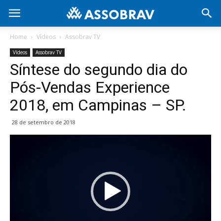
Home
Vídeos
Assobrav TV
Vídeos
Assobrav TV
Síntese do segundo dia do
Pós-Vendas Experience
2018, em Campinas – SP.
28 de setembro de 2018
Tocador
de
vídeo