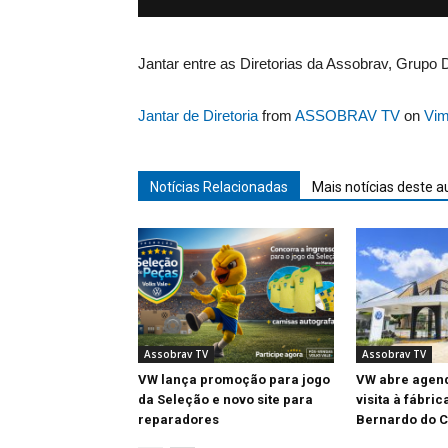
Jantar entre as Diretorias da Assobrav, Grup
Jantar de Diretoria
from
ASSOBRAV TV
on
Vi
Notícias Relacionadas
Mais notícias deste a
Assobrav TV
Assobrav TV
VW lança promoção para jogo
VW abre agen
da Seleção e novo site para
visita à fábric
reparadores
Bernardo do 