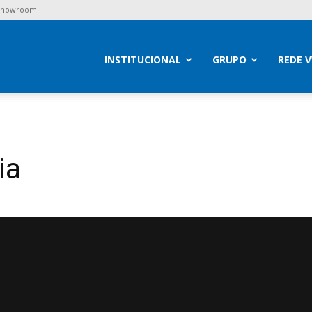
 Showroom
brav
INSTITUCIONAL
GRUPO
REDE 
ia