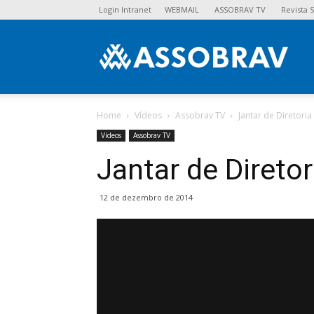
Login Intranet
WEBMAIL
ASSOBRAV TV
Revista
Asso
Home
Vídeos
Assobrav TV
Jantar de Diretoria
Vídeos
Assobrav TV
Jantar de Diretor
12 de dezembro de 2014