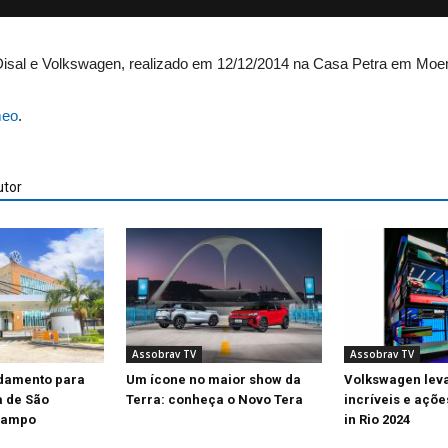
o Disal e Volkswagen, realizado em 12/12/2014 na Casa Petra em Mo
meo
.
utor
Assobrav TV
Assobrav TV
damento para
Um ícone no maior show da
Volkswagen lev
a de São
Terra: conheça o Novo Tera
incríveis e açõ
Campo
in Rio 2024