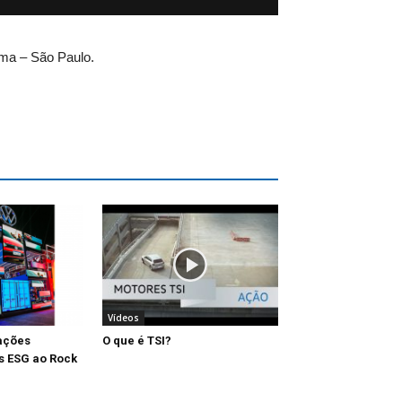
ema – São Paulo.
Vídeos
ações
O que é TSI?
es ESG ao Rock