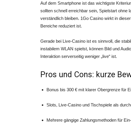
Auf dem Smartphone ist das wichtigste Kriteriu
sollten schnell erreichbar sein, Spielstart oh
verständlich bleiben. 1Go Casino wirkt in dieser 
Bereiche reduziert ist.
Gerade bei Live-Casino ist es sinnvoll, die sta
instabilem WLAN spielst, können Bild und Audio va
Interaktion serverseitig weniger „live“ ist.
Pros und Cons: kurze Bew
Bonus bis 300 € mit klarer Obergrenze für E
Slots, Live-Casino und Tischspiele als durc
Mehrere gängige Zahlungsmethoden für Ein