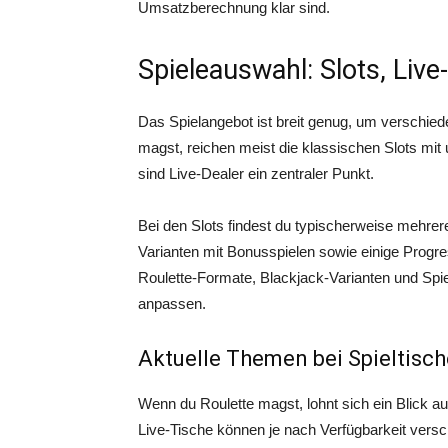
Umsatzberechnung klar sind.
Spieleauswahl: Slots, Live
Das Spielangebot ist breit genug, um verschie
magst, reichen meist die klassischen Slots mit u
sind Live-Dealer ein zentraler Punkt.
Bei den Slots findest du typischerweise mehrer
Varianten mit Bonusspielen sowie einige Progre
Roulette-Formate, Blackjack-Varianten und Spie
anpassen.
Aktuelle Themen bei Spieltisch
Wenn du Roulette magst, lohnt sich ein Blick au
Live-Tische können je nach Verfügbarkeit vers