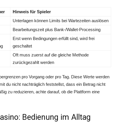
uer
Hinweis für Spieler
Unterlagen können Limits bei Wartezeiten auslösen
Bearbeitungszeit plus Bank-/Wallet-Processing
Erst wenn Bedingungen erfüllt sind, wird frei
ng
geschaltet
Oft muss zuerst auf die gleiche Methode
zurückgezahlt werden
ergrenzen pro Vorgang oder pro Tag. Diese Werte werden
 du nicht nachträglich feststellst, dass ein Betrag nicht
ßig zu reduzieren, achte darauf, ob die Plattform eine
asino: Bedienung im Alltag