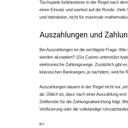
Tischspiele funktionieren in der Regel nach dem 
einen Einsatz und wartest auf die Runde. Viele
und Interaktion, nicht für maximale mathematisc
Auszahlungen und Zahlun
Bei Auszahlungen ist die wichtigste Frage: Wi
werden akzeptiert? 1Go Casino unterstützt typ
elektronische Zahlungswege. Zusätzlich gibt es
klassischen Bankwegen, je nachdem, welche Regi
Auszahlungen dauern in der Regel nicht nur „e
ab. Üblich ist, dass nach einer Auszahlung erst
Zeitfenster für die Zahlungsabwicklung folgt. W
Verifizierung oder die vollständige Umsatzbedin
tr>