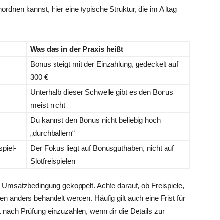
dnen kannst, hier eine typische Struktur, die im Alltag
Was das in der Praxis heißt
Bonus steigt mit der Einzahlung, gedeckelt auf
300 €
Unterhalb dieser Schwelle gibt es den Bonus
meist nicht
Du kannst den Bonus nicht beliebig hoch
„durchballern“
spiel-
Der Fokus liegt auf Bonusguthaben, nicht auf
Slotfreispielen
e Umsatzbedingung gekoppelt. Achte darauf, ob Freispiele,
anders behandelt werden. Häufig gilt auch eine Frist für
t nach Prüfung einzuzahlen, wenn dir die Details zur