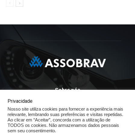
Sobre nós
Privacidade
ASSOBRAV - Associação Brasileira Dos Distribuidores
Nosso site utiliza cookies para fornecer a experiência mais
Volkswagen
relevante, lembrando suas preferências e visitas repetidas.
Av. José Maria Whitaker n° 603 - Mirandópolis - São Paulo - SP
Ao clicar em “Aceitar”, concorda com a utilização de
- CEP: 04057.900 - Fone: (11) - 5078.5400
TODOS os cookies. Não armazenamos dados pessoais
sem seu consentimento.