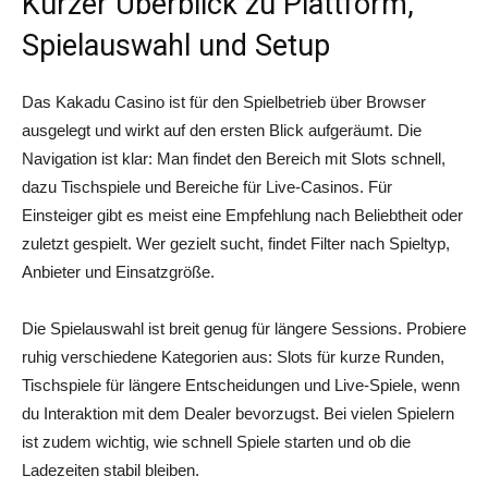
Kurzer Überblick zu Plattform,
Spielauswahl und Setup
Das Kakadu Casino ist für den Spielbetrieb über Browser
ausgelegt und wirkt auf den ersten Blick aufgeräumt. Die
Navigation ist klar: Man findet den Bereich mit Slots schnell,
dazu Tischspiele und Bereiche für Live-Casinos. Für
Einsteiger gibt es meist eine Empfehlung nach Beliebtheit oder
zuletzt gespielt. Wer gezielt sucht, findet Filter nach Spieltyp,
Anbieter und Einsatzgröße.
Die Spielauswahl ist breit genug für längere Sessions. Probiere
ruhig verschiedene Kategorien aus: Slots für kurze Runden,
Tischspiele für längere Entscheidungen und Live-Spiele, wenn
du Interaktion mit dem Dealer bevorzugst. Bei vielen Spielern
ist zudem wichtig, wie schnell Spiele starten und ob die
Ladezeiten stabil bleiben.