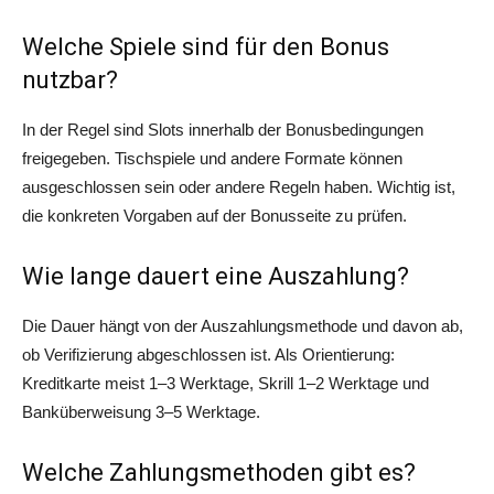
Welche Spiele sind für den Bonus
nutzbar?
In der Regel sind Slots innerhalb der Bonusbedingungen
freigegeben. Tischspiele und andere Formate können
ausgeschlossen sein oder andere Regeln haben. Wichtig ist,
die konkreten Vorgaben auf der Bonusseite zu prüfen.
Wie lange dauert eine Auszahlung?
Die Dauer hängt von der Auszahlungsmethode und davon ab,
ob Verifizierung abgeschlossen ist. Als Orientierung:
Kreditkarte meist 1–3 Werktage, Skrill 1–2 Werktage und
Banküberweisung 3–5 Werktage.
Welche Zahlungsmethoden gibt es?