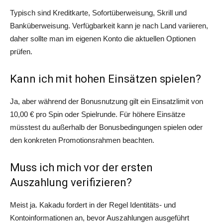
Typisch sind Kreditkarte, Sofortüberweisung, Skrill und
Banküberweisung. Verfügbarkeit kann je nach Land variieren,
daher sollte man im eigenen Konto die aktuellen Optionen
prüfen.
Kann ich mit hohen Einsätzen spielen?
Ja, aber während der Bonusnutzung gilt ein Einsatzlimit von
10,00 € pro Spin oder Spielrunde. Für höhere Einsätze
müsstest du außerhalb der Bonusbedingungen spielen oder
den konkreten Promotionsrahmen beachten.
Muss ich mich vor der ersten
Auszahlung verifizieren?
Meist ja. Kakadu fordert in der Regel Identitäts- und
Kontoinformationen an, bevor Auszahlungen ausgeführt