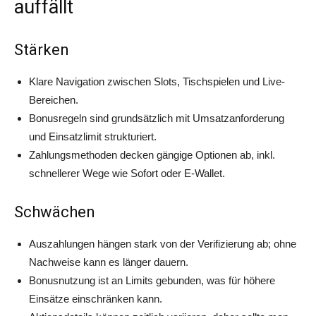
auffällt
Stärken
Klare Navigation zwischen Slots, Tischspielen und Live-
Bereichen.
Bonusregeln sind grundsätzlich mit Umsatzanforderung
und Einsatzlimit strukturiert.
Zahlungsmethoden decken gängige Optionen ab, inkl.
schnellerer Wege wie Sofort oder E-Wallet.
Schwächen
Auszahlungen hängen stark von der Verifizierung ab; ohne
Nachweise kann es länger dauern.
Bonusnutzung ist an Limits gebunden, was für höhere
Einsätze einschränken kann.