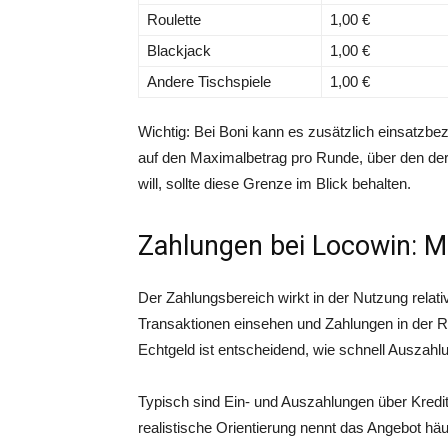
Roulette
1,00 €
Blackjack
1,00 €
Andere Tischspiele
1,00 €
Wichtig: Bei Boni kann es zusätzlich einsatzb
auf den Maximalbetrag pro Runde, über den de
will, sollte diese Grenze im Blick behalten.
Zahlungen bei Locowin: M
Der Zahlungsbereich wirkt in der Nutzung relat
Transaktionen einsehen und Zahlungen in der R
Echtgeld ist entscheidend, wie schnell Auszah
Typisch sind Ein- und Auszahlungen über Kredi
realistische Orientierung nennt das Angebot häu