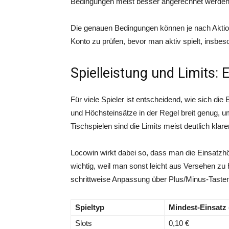
Bedingungen meist besser angerechnet werden
Die genauen Bedingungen können je nach Aktion 
Konto zu prüfen, bevor man aktiv spielt, insbeso
Spielleistung und Limits: 
Für viele Spieler ist entscheidend, wie sich die
und Höchsteinsätze in der Regel breit genug, 
Tischspielen sind die Limits meist deutlich klarer
Locowin wirkt dabei so, dass man die Einsatz
wichtig, weil man sonst leicht aus Versehen zu h
schrittweise Anpassung über Plus/Minus-Tasten 
Spieltyp
Mindest-Einsatz 
Slots
0,10 €