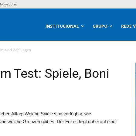
 Showroom
brav
INSTITUCIONAL
GRUPO
REDE 
Boni und Zahlungen
m Test: Spiele, Boni
chen Alltag: Welche Spiele sind verfügbar, wie
 und welche Grenzen gibt es. Der Fokus liegt dabei auf einer