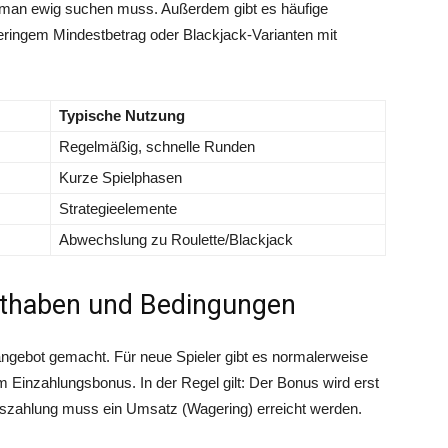
man ewig suchen muss. Außerdem gibt es häufige
geringem Mindestbetrag oder Blackjack-Varianten mit
Typische Nutzung
Regelmäßig, schnelle Runden
Kurze Spielphasen
Strategieelemente
Abwechslung zu Roulette/Blackjack
guthaben und Bedingungen
angebot gemacht. Für neue Spieler gibt es normalerweise
Einzahlungsbonus. In der Regel gilt: Der Bonus wird erst
uszahlung muss ein Umsatz (Wagering) erreicht werden.