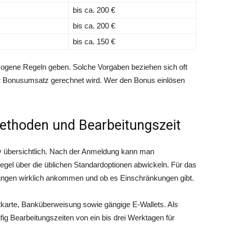
bis ca. 200 €
bis ca. 200 €
bis ca. 150 €
ezogene Regeln geben. Solche Vorgaben beziehen sich oft
r Bonusumsatz gerechnet wird. Wer den Bonus einlösen
ethoden und Bearbeitungszeit
iv übersichtlich. Nach der Anmeldung kann man
egel über die üblichen Standardoptionen abwickeln. Für das
lungen wirklich ankommen und ob es Einschränkungen gibt.
tkarte, Banküberweisung sowie gängige E-Wallets. Als
fig Bearbeitungszeiten von ein bis drei Werktagen für