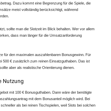
sbetrag. Dazu kommt eine Begrenzung für die Spiele, die
ätze meist vollständig berücksichtigt, während
erden.
t, sollte man die Slotzeit im Blick behalten. Wer vor allem
l merken, dass man länger für die Umsatzanforderung
nze für den maximalen auszahlenbaren Bonusgewinn. Für
i 500 € zusätzlich zum reinen Einsatzguthaben. Das ist
llte aber als realistische Orientierung dienen.
e Nutzung
ebot mit 100 € Bonusguthaben. Dann wäre der benötigte
szahlungsantrag mit dem Bonusanteil möglich wird. Bei
chneller als bei reinen Tischspielen, weil Slots bei solchen