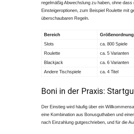
regelmäßig Abwechslung zu haben, ohne dass 
Einsteigeroptionen, zum Beispiel Roulette mit 
überschaubaren Regeln.
Bereich
Größenordnung
Slots
ca. 800 Spiele
Roulette
ca. 5 Varianten
Blackjack
ca. 6 Varianten
Andere Tischspiele
ca. 4 Titel
Boni in der Praxis: Start
Der Einstieg wird häufig über ein Willkommens
eine Kombination aus Bonusguthaben und einem 
nach Einzahlung gutgeschrieben, und für die A