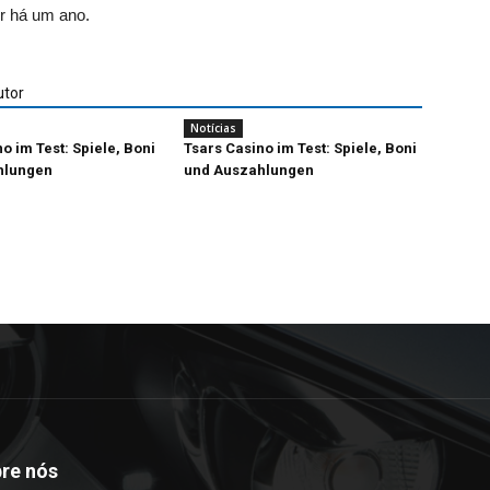
or há um ano.
utor
Notícias
no im Test: Spiele, Boni
Tsars Casino im Test: Spiele, Boni
hlungen
und Auszahlungen
re nós