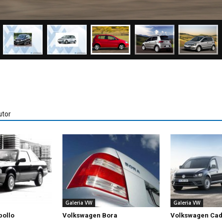
utor
Galeria VW
Galeria VW
pollo
Volkswagen Bora
Volkswagen Ca