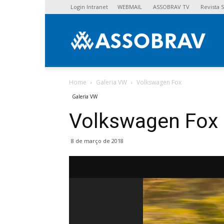
Login Intranet
WEBMAIL
ASSOBRAV TV
Revista
Asso
Home
Galeria VW
Volkswagen Fox
Galeria VW
Volkswagen Fox
8 de março de 2018