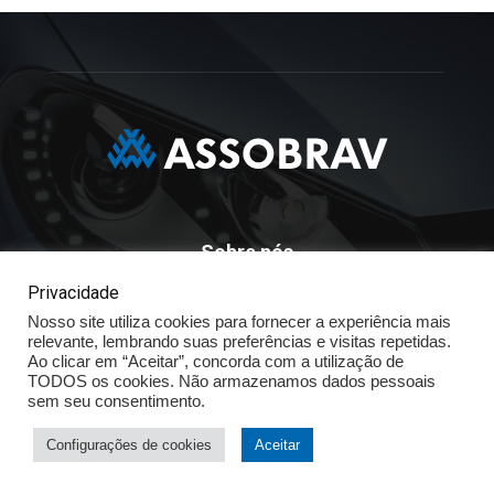
Sobre nós
Privacidade
ASSOBRAV - Associação Brasileira Dos Distribuidores
Nosso site utiliza cookies para fornecer a experiência mais
Volkswagen
relevante, lembrando suas preferências e visitas repetidas.
Av. José Maria Whitaker n° 603 - Mirandópolis - São Paulo - SP
Ao clicar em “Aceitar”, concorda com a utilização de
- CEP: 04057.900 - Fone: (11) - 5078.5400
TODOS os cookies. Não armazenamos dados pessoais
sem seu consentimento.
Política de Privacidade
Configurações de cookies
Aceitar
© ASSOBRAV 2025 - Todos os direitos reservados