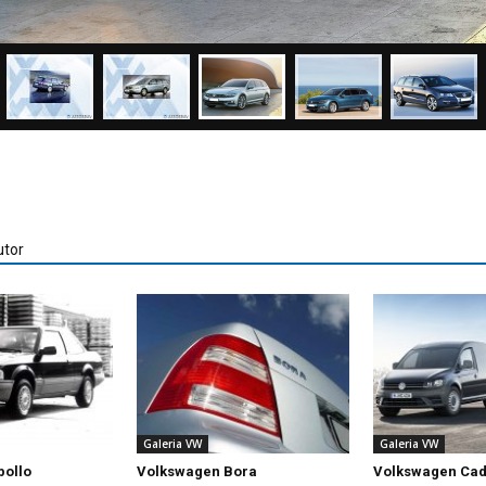
utor
Galeria VW
Galeria VW
pollo
Volkswagen Bora
Volkswagen Ca