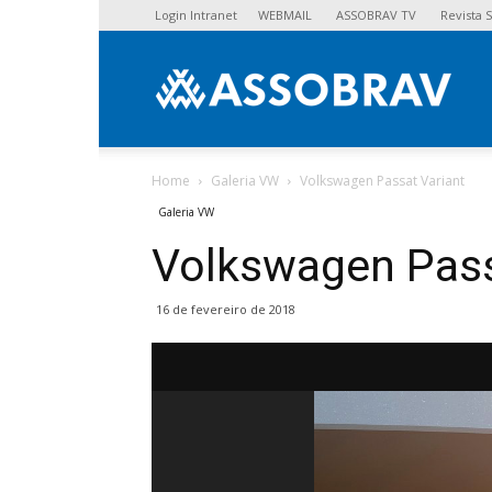
Login Intranet
WEBMAIL
ASSOBRAV TV
Revista
Asso
Home
Galeria VW
Volkswagen Passat Variant
Galeria VW
Volkswagen Pass
16 de fevereiro de 2018