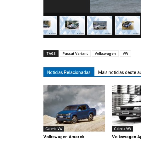
TAGS
Passat Variant
Volkswagen
VW
Notícias Relacionadas
Mais notícias deste a
Galeria VW
Galeria VW
Volkswagen Amarok
Volkswagen A