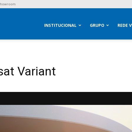
 Showroom
brav
INSTITUCIONAL
GRUPO
REDE 
at Variant