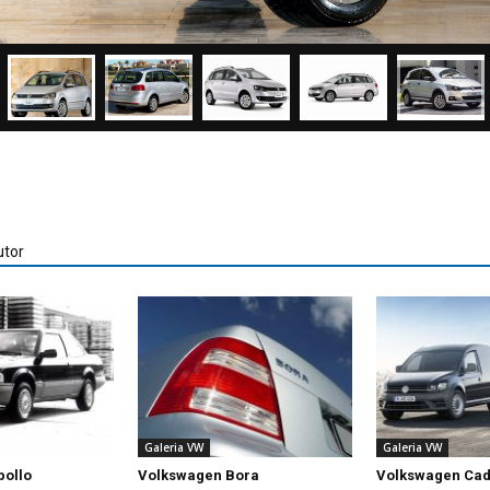
utor
Galeria VW
Galeria VW
pollo
Volkswagen Bora
Volkswagen Ca