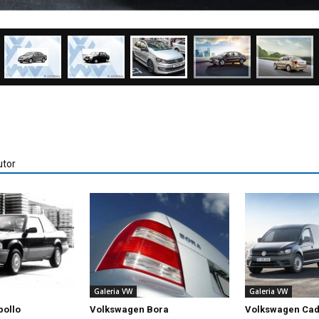
utor
Galeria VW
Galeria VW
pollo
Volkswagen Bora
Volkswagen Ca