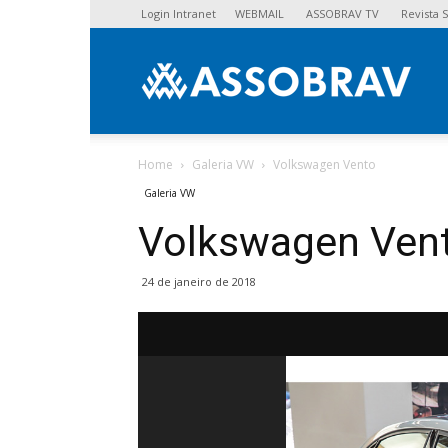
Login Intranet
WEBMAIL
ASSOBRAV TV
Revista
Asso
Home
Galeria VW
Volkswagen Vento
Galeria VW
Volkswagen Ven
24 de janeiro de 2018