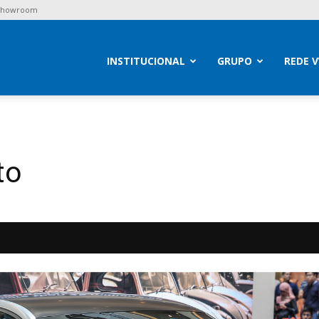
 Showroom
brav
INSTITUCIONAL
GRUPO
REDE 
to