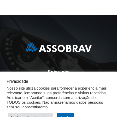
Sobre nós
Privacidade
ASSOBRAV - Associação Brasileira Dos Distribuidores
Nosso site utiliza cookies para fornecer a experiência mais
Volkswagen
relevante, lembrando suas preferências e visitas repetidas.
Av. José Maria Whitaker n° 603 - Mirandópolis - São Paulo - SP
Ao clicar em “Aceitar”, concorda com a utilização de
- CEP: 04057.900 - Fone: (11) - 5078.5400
TODOS os cookies. Não armazenamos dados pessoais
sem seu consentimento.
Política de Privacidade