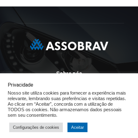
Sobre nós
Privacidade
ASSOBRAV - Associação Brasileira Dos Distribuidores
Nosso site utiliza cookies para fornecer a experiência mais
Volkswagen
relevante, lembrando suas preferências e visitas repetidas.
Av. José Maria Whitaker n° 603 - Mirandópolis - São Paulo - SP
Ao clicar em “Aceitar”, concorda com a utilização de
- CEP: 04057.900 - Fone: (11) - 5078.5400
TODOS os cookies. Não armazenamos dados pessoais
sem seu consentimento.
Política de Privacidade
Configurações de cookies
Aceitar
© ASSOBRAV 2025 - Todos os direitos reservados