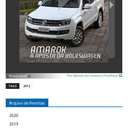
This flipbook was created in FlowPaper
TAGS
2012
Arquivo de Revistas
2020
2019