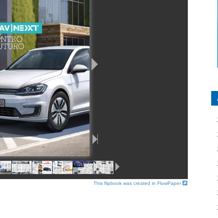
This flipbook was created in FlowPaper