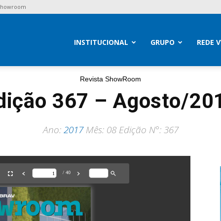
 Showroom
brav
INSTITUCIONAL
GRUPO
REDE 
Revista ShowRoom
dição 367 – Agosto/20
Ano:
2017
Mês: 08 Edição N°: 367