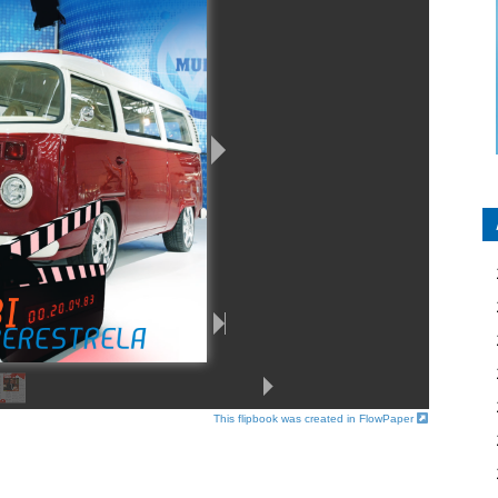
This flipbook was created in FlowPaper