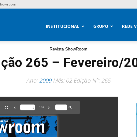
 Showroom
brav
INSTITUCIONAL
GRUPO
REDE 
Revista ShowRoom
ição 265 – Fevereiro/2
Ano:
2009
Mês: 02 Edição N°: 265