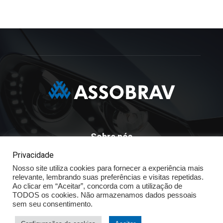
Sobre nós
Privacidade
ASSOBRAV - Associação Brasileira Dos Distribuidores
Nosso site utiliza cookies para fornecer a experiência mais
Volkswagen
relevante, lembrando suas preferências e visitas repetidas.
Av. José Maria Whitaker n° 603 - Mirandópolis - São Paulo - SP
Ao clicar em “Aceitar”, concorda com a utilização de
- CEP: 04057.900 - Fone: (11) - 5078.5400
TODOS os cookies. Não armazenamos dados pessoais
sem seu consentimento.
Política de Privacidade