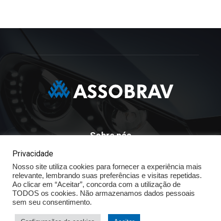
Sobre nós
Privacidade
ASSOBRAV - Associação Brasileira Dos Distribuidores
Nosso site utiliza cookies para fornecer a experiência mais
Volkswagen
relevante, lembrando suas preferências e visitas repetidas.
Av. José Maria Whitaker n° 603 - Mirandópolis - São Paulo - SP
Ao clicar em “Aceitar”, concorda com a utilização de
- CEP: 04057.900 - Fone: (11) - 5078.5400
TODOS os cookies. Não armazenamos dados pessoais
sem seu consentimento.
Política de Privacidade