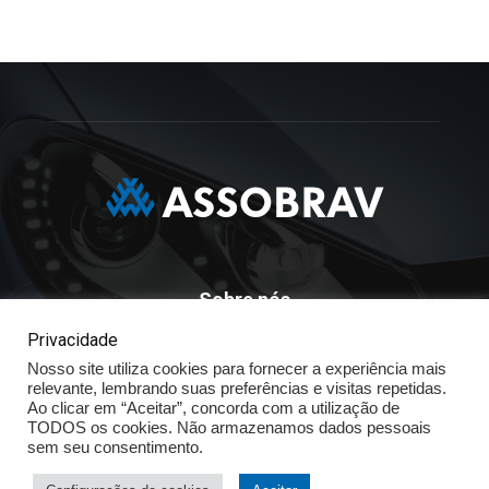
Sobre nós
Privacidade
ASSOBRAV - Associação Brasileira Dos Distribuidores
Nosso site utiliza cookies para fornecer a experiência mais
Volkswagen
relevante, lembrando suas preferências e visitas repetidas.
Av. José Maria Whitaker n° 603 - Mirandópolis - São Paulo - SP
Ao clicar em “Aceitar”, concorda com a utilização de
- CEP: 04057.900 - Fone: (11) - 5078.5400
TODOS os cookies. Não armazenamos dados pessoais
sem seu consentimento.
Política de Privacidade