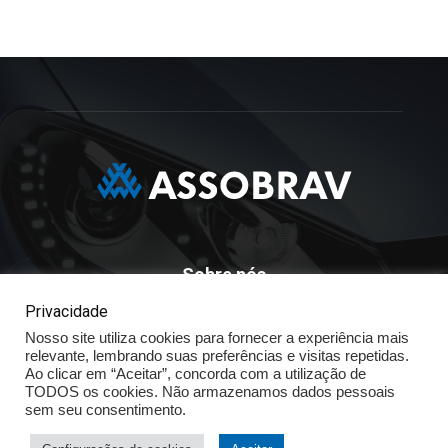
Sobre nós
Privacidade
ASSOBRAV - Associação Brasileira Dos Distribuidores
Nosso site utiliza cookies para fornecer a experiência mais
Volkswagen
relevante, lembrando suas preferências e visitas repetidas.
Av. José Maria Whitaker n° 603 - Mirandópolis - São Paulo - SP
Ao clicar em “Aceitar”, concorda com a utilização de
- CEP: 04057.900 - Fone: (11) - 5078.5400
TODOS os cookies. Não armazenamos dados pessoais
sem seu consentimento.
Política de Privacidade