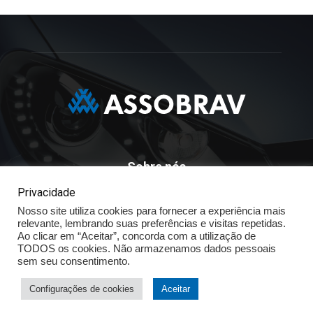
Sobre nós
Privacidade
ASSOBRAV - Associação Brasileira Dos Distribuidores
Nosso site utiliza cookies para fornecer a experiência mais
Volkswagen
relevante, lembrando suas preferências e visitas repetidas.
Av. José Maria Whitaker n° 603 - Mirandópolis - São Paulo - SP
Ao clicar em “Aceitar”, concorda com a utilização de
- CEP: 04057.900 - Fone: (11) - 5078.5400
TODOS os cookies. Não armazenamos dados pessoais
sem seu consentimento.
Política de Privacidade
Configurações de cookies
Aceitar
© ASSOBRAV 2025 - Todos os direitos reservados