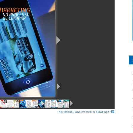
This flipbook was created in FlowPaper