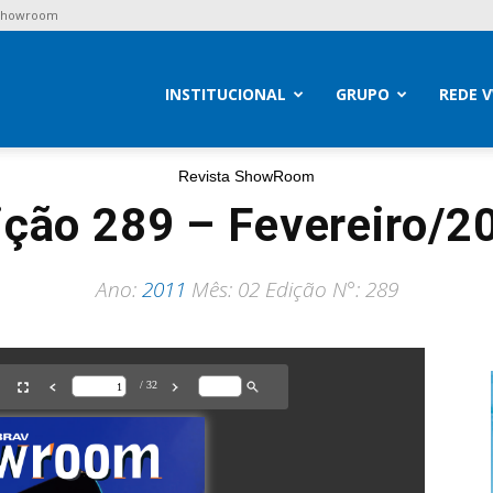
 Showroom
brav
INSTITUCIONAL
GRUPO
REDE 
Revista ShowRoom
ição 289 – Fevereiro/2
Ano:
2011
Mês: 02 Edição N°: 289