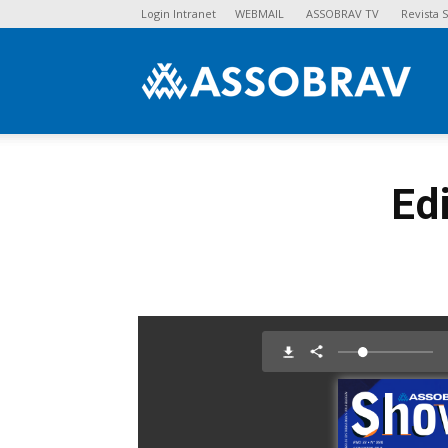
Login Intranet
WEBMAIL
ASSOBRAV TV
Revista
Asso
Ed