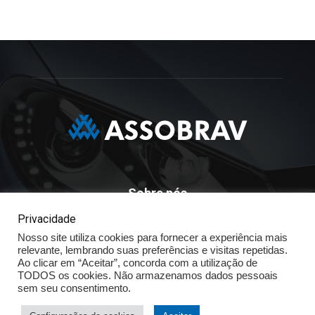
Sobre nós
Privacidade
ASSOBRAV - Associação Brasileira Dos Distribuidores
Nosso site utiliza cookies para fornecer a experiência mais
Volkswagen
relevante, lembrando suas preferências e visitas repetidas.
Av. José Maria Whitaker n° 603 - Mirandópolis - São Paulo - SP
Ao clicar em “Aceitar”, concorda com a utilização de
- CEP: 04057.900 - Fone: (11) - 5078.5400
TODOS os cookies. Não armazenamos dados pessoais
sem seu consentimento.
Política de Privacidade