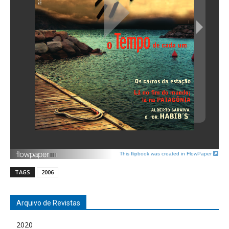
This flipbook was created in FlowPaper
TAGS
2006
Arquivo de Revistas
2020