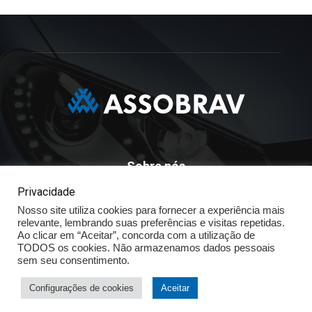
Sobre nós
Privacidade
ASSOBRAV - Associação Brasileira Dos Distribuidores
Nosso site utiliza cookies para fornecer a experiência mais
Volkswagen
relevante, lembrando suas preferências e visitas repetidas.
Av. José Maria Whitaker n° 603 - Mirandópolis - São Paulo - SP
Ao clicar em “Aceitar”, concorda com a utilização de
- CEP: 04057.900 - Fone: (11) - 5078.5400
TODOS os cookies. Não armazenamos dados pessoais
sem seu consentimento.
Política de Privacidade
Configurações de cookies
Aceitar
© ASSOBRAV 2025 - Todos os direitos reservados