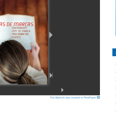
This flipbook was created in FlowPaper