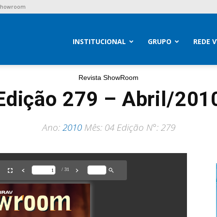
 Showroom
brav
INSTITUCIONAL
GRUPO
REDE 
Revista ShowRoom
Edição 279 – Abril/201
Ano:
2010
Mês: 04 Edição N°: 279