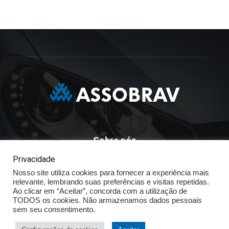
Sobre nós
Privacidade
ASSOBRAV - Associação Brasileira Dos Distribuidores
Nosso site utiliza cookies para fornecer a experiência mais
Volkswagen
relevante, lembrando suas preferências e visitas repetidas.
Av. José Maria Whitaker n° 603 - Mirandópolis - São Paulo - SP
Ao clicar em “Aceitar”, concorda com a utilização de
- CEP: 04057.900 - Fone: (11) - 5078.5400
TODOS os cookies. Não armazenamos dados pessoais
sem seu consentimento.
Política de Privacidade